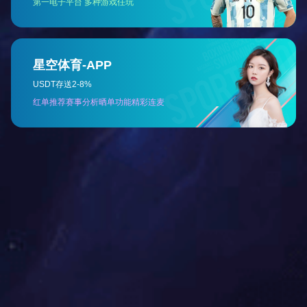
阮火军
教授
ruanhj@zju.edu.cn
动力系统
分析和偏微分方程