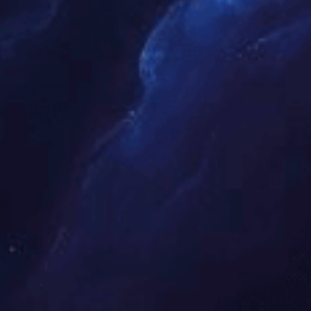
关于公布乐竞(中国)一
5-09-16
乐竞(中国
5-09-11
乐竞(中国)一站式服
乐竞官
关于做
浙
09-20
09-23
03-18
06-27
03-15
09-29
乐竞(中国)一站式服务平台
关于公示乐竞(中国)一
关于公布乐竞(中国)一站
关于2025
浙江
速通道
09-16
09-19
05-21
06-26
09-24
09-29
科研院转发浙江省科学技术厅等4部门关
乐竞(中国)一站式服务平台关
乐竞(中国)一站
乐竞(中国)
关于202
浙江
09-11
09-12
09-30
06-04
09-11
09-25
乐竞(中国)一站式服务
关于开展乐竞(中国)
科研院转发科
【第三批】关于
关于20
浙
09-08
07-31
09-23
05-30
09-11
09-24
关于组织开展乐竞(中国)一站式
科研院转发杭州市科学技术
浙江大学2025
科研院关于202
关于选拔2
浙江
人才招聘
浙江省数学会
高校应用数学学报
07-28
06-23
09-17
05-26
07-31
09-22