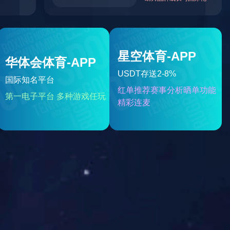
学术团队
信息公告
信息公告
党
学术活动
教研动态
招生工作
党
学院举办纪检廉洁教育活动一一科研经费管理培训会
信息公告
学籍管理
培养工作
文
文件汇编
实践教学
毕业学位
团
数学学院和校工会中层班子组织开展第二次集
对外交流
政策文件
团
培养方案
就
政策文件
评
会议纪要
学
“心中有学生，处处是课堂”——弘扬教育家精神暨优良师德师风建设主题报告会顺利举办
学生