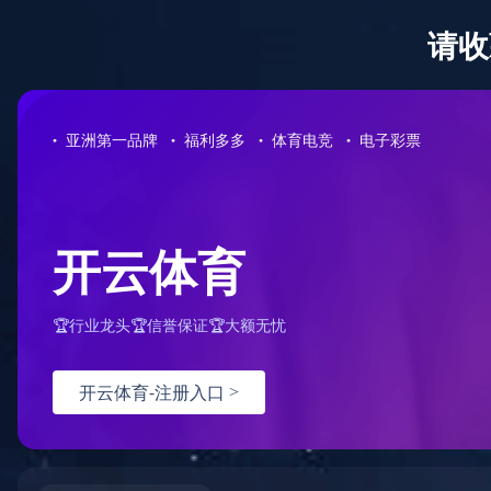
乐竞官网平台
学院概况
校友工作
学院简介
学院领导
院长寄语
各委员会
活动通告
办事指南
校友新闻
行政团队
校友风采