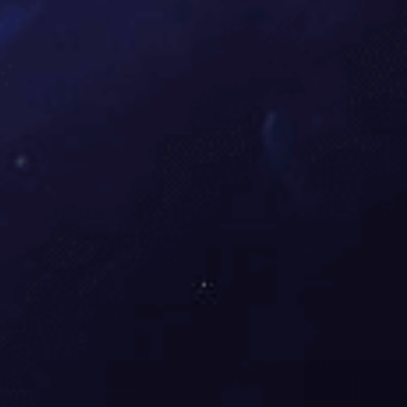
站式服务平台2025-2026学年秋冬学期转专业面试名单的通知
)一站式服务平台2022级免试研究生推荐名单公示
务平台2025-2026学年秋冬学期转专业拟录取名单公示
网平台助教岗位管理实施细则（试行）
好2025年秋季博士生中期考核的通知
江大学因公出国（境）团组访问报告公示
浙江大学博士后网站最新通知公告
浙大科研经费政策专栏
 2025-2026 学年秋冬学期博士研究生资格考试笔试通知
站式服务平台2025年度教学改革项目拟立项名单的通知
式服务平台2025-2026学年秋冬学期转专业面试名单的通知
年下半年全校综合性交叉学习网上选课的通知
大学因公出国（境）团组信息事前内部公示
基金申请专栏
于组织申报2026年度省“尖兵”“领雁”科技计划第二批项目的通
于2024-2025学年春夏学期本科课程考试有关事项的通知
式服务平台2026年招收推荐免试研究生工作办法
一站式服务平台2022级免试研究生推荐名单公示
5年专业技术中级、初级职务评聘工作的通知
大学因公出国（境）团组信息事前内部公示
平台2022级免试研究生拟推荐名单公示（含候补名单）-更新
一站式服务平台2025年教学改革项目申报工作的通知
技部关于开展专家库信息更新专项工作的通知
申请2025年“浙江大学求是飞鹰计划”的通知
25年专业技术高级职务评聘工作的通知
江大学因公出国（境）团组访问报告公示
服务平台2024年度院级本科教学改革项目结题验收工作的通知
局关于组织申报2026年度杭州市自然科学基金项目的通知
年各院系（单位）高校教师高级职务任职基本条件
5年度 “vivo雁行计划” 难题揭榜的征集通知
024级学生转入数学强基班、数学求是班的通知
大学因公出国（境）团组信息事前内部公示
数学高等研究院
教室与会议室预约系统
就业指导与