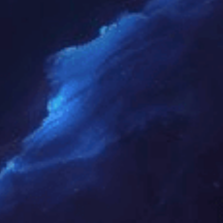
科研
教学
人
)一站式服务平台2025年国庆节、中秋节值班表
年下半年全校综合性交叉学习网上选课的通知
服务平台2025-2026学年秋冬学期转专业拟录取名单公示