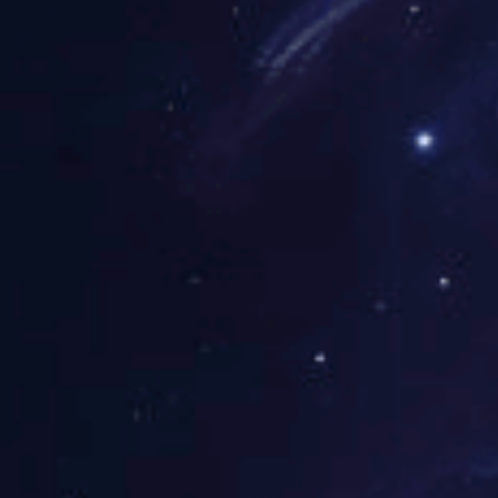
通
202
202
202