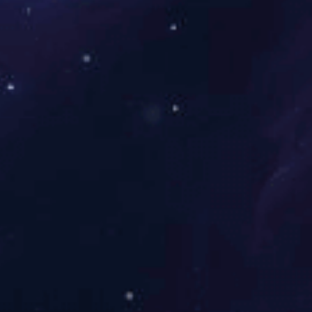
JINNI
5