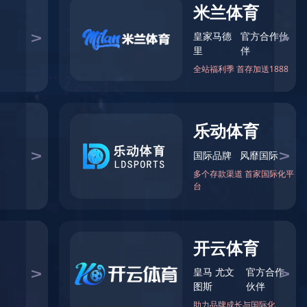
就业信息
乐竞官网平台 >
毕业论文
评奖评优
学生资助
文（设计）初稿上传、评审、查重、答辩安
学生文件资料
规章制度
：2025-04-30
教工之家
学术科研
本科生
研究生
党