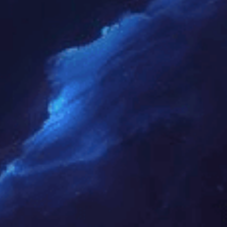
科研
教学
人
)一站式服务平台2025年国庆节、中秋节值班表
年下半年全校综合性交叉学习网上选课的通知
服务平台2025-2026学年秋冬学期转专业拟录取名单公示
站式服务平台2025-2026学年秋冬学期转专业面试名单的通知