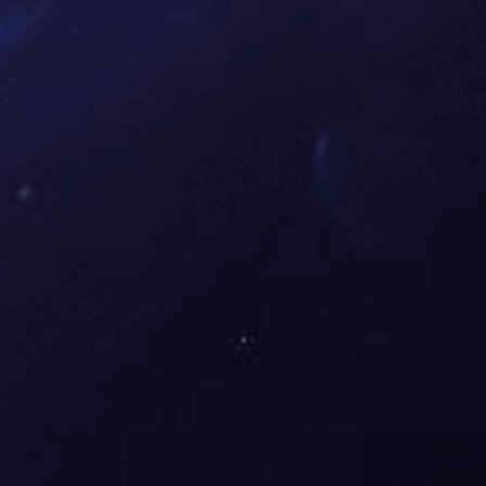
)一站式服务平台2022级免试研究生推荐名单公示
务平台2025-2026学年秋冬学期转专业拟录取名单公示
网平台助教岗位管理实施细则（试行）
好2025年秋季博士生中期考核的通知
江大学因公出国（境）团组访问报告公示
浙江大学博士后网站最新通知公告
浙大科研经费政策专栏
 2025-2026 学年秋冬学期博士研究生资格考试笔试通知
站式服务平台2025年度教学改革项目拟立项名单的通知
式服务平台2025-2026学年秋冬学期转专业面试名单的通知
年下半年全校综合性交叉学习网上选课的通知
大学因公出国（境）团组信息事前内部公示
基金申请专栏
于组织申报2026年度省“尖兵”“领雁”科技计划第二批项目的通
于2024-2025学年春夏学期本科课程考试有关事项的通知
式服务平台2026年招收推荐免试研究生工作办法
一站式服务平台2022级免试研究生推荐名单公示
5年专业技术中级、初级职务评聘工作的通知
大学因公出国（境）团组信息事前内部公示
平台2022级免试研究生拟推荐名单公示（含候补名单）-更新
一站式服务平台2025年教学改革项目申报工作的通知
技部关于开展专家库信息更新专项工作的通知
申请2025年“浙江大学求是飞鹰计划”的通知
25年专业技术高级职务评聘工作的通知
江大学因公出国（境）团组访问报告公示
服务平台2024年度院级本科教学改革项目结题验收工作的通知
局关于组织申报2026年度杭州市自然科学基金项目的通知
年各院系（单位）高校教师高级职务任职基本条件
5年度 “vivo雁行计划” 难题揭榜的征集通知
024级学生转入数学强基班、数学求是班的通知
大学因公出国（境）团组信息事前内部公示
数学高等研究院
教室与会议室预约系统
就业指导与