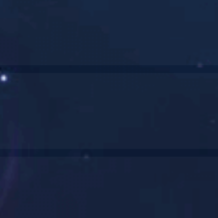
政策文件
培养方案
政策文件
会议纪要
乐竞(中国)一站式服务平台关于2024-2025
来源：乐竞(中国)一站式服务平台
发布时间
竞官网平台
学院概况
师资队伍