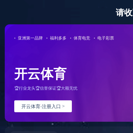
乐竞官网平台
学院概况
校友工作
学院简介
学院领导
院长寄语
各委员会
活动通告
办事指南
校友新闻
行政团队
校友风采