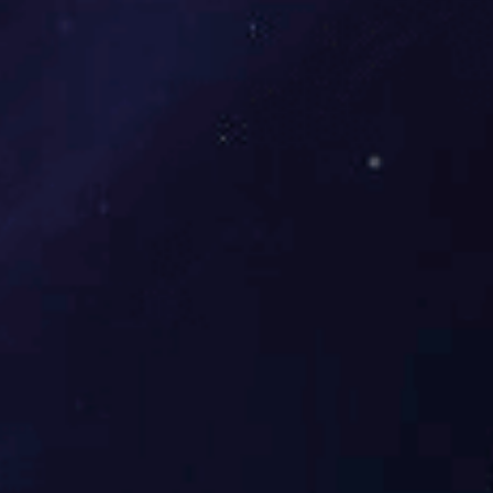
Copyright © 2023 乐竞官网平台 版权所有
浙ICP备05074421号
技
ANHUI.COM
|
LEYU.COM
|
MILAN.COM
|
米兰官方站网页版
|
开云网页版
页版
|
位老师：
据校历安排，
2024-2025
学年冬学期考试将
于
2025年1月2日
至
1
通知如下：