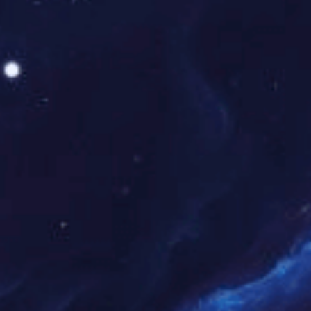
知公告
重要通知
本科生
研究生
乐竞(中国
5-09-29
关于2025
5-09-24
乐竞(中国)一站式
5-09-20
关于公布乐竞(中国)一