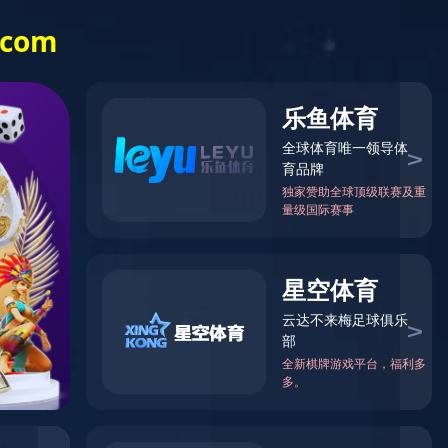
究生
党群学工
捐赠
息公告
党委概况
生工作
党建工作
养工作
文件汇编
业学位
团学通知
策文件
团学新闻