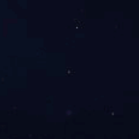
已明确考核方式。通识必修课程、通识核心课程、专业
的，原则上均由学校统一安排考试时间地点。请任课教
”
--
“监考信息查询”查询本学期已开课程排考情况。核
。本院系所开课程由其他学院系落实监考的，
课程
如需
联系
教育教
学办公室
报备
。学校监考工作落实后，原则