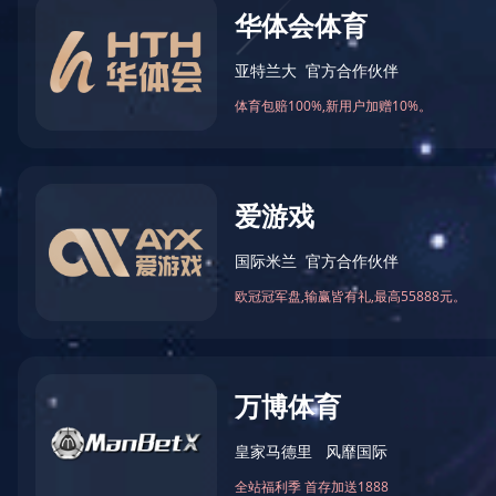
本科生
校友名录
相关网站链接
信息公告
关于我们
​
教研动态
学籍管理
实践教学
对外交流
培养方案
政策文件
乐
会议纪要