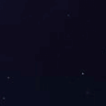
地址：浙江大学紫金港校区海纳苑2幢
电话：86-0571-87951094
邮箱：mathadmin@zju.edu.cn
邮编：310058
术支持：
寸草心科技
管理登录
您是第
位访问者
页面登录
|
MK平台
|
金年会
|
星空体育平台官网入口
|
星空网
月
11
日
期间进行。为确保考试工作的顺利进行，现将有