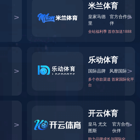
就业信息
乐竞官网平台 >
信息公告
评奖评优
学生资助
学年秋冬学期本科课程考试有关事项的通知
学生文件资料
：2024-12-12
规章制度
教工之家
学术科研
本科生
研究生
党