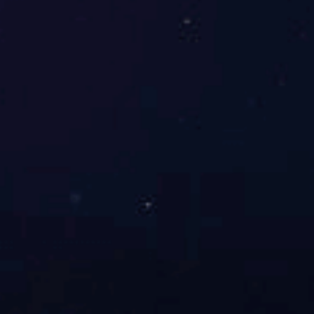
关于选拔2024级学生转入数学强基班、数学求是班的通知
2025-09-29
科研院转发科技部关于开展专家库信息更新专项工作的通知
关于2025年专业技术中级、初级职务评聘工作的通知
2025-07-28
快速通道
2025-09-23
2025-09-11
科研院关于2025年度 “vivo雁行计划” 难题揭榜的征集通知
更多
关于开展乐竞(中国)一站式服务平台2025年教学改革项目申报工作的通知
浙江大学因公出国（境）团组信息事前内部公示
2025-06-23
2025-05-30
2025-09-25
科研院转发杭州市科学技术局关于组织申报2026年度杭州市自然科学基金项目的通知
关于2025年专业技术高级职务评聘工作的通知
2025-09-17
2025-09-11
关于组织开展乐竞(中国)一站式服务平台2024年度院级本科教学改革项目结题验收工作的通知
浙江大学因公出国（境）团组访问报告公示
2025-05-26
2025-09-24
浙江大学2025年各院系（单位）高校教师高级职务任职基本条件
2025-07-31
浙江大学因公出国（境）团组信息事前内部公示
2025-09-22
人才招聘
浙江省数学会
高校应用数学
数学高等研究
学报
院
教室与会议室
就业指导与服
教务管理系统
预约系统
务