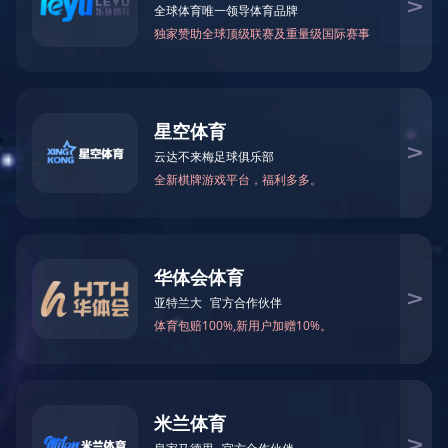
信息公告
招生工作
培养工作
毕业学位
政策文件
乐竞官网平台 >
培养工作
乐竞(中国)一站式服务平台2023-2024学年春
夏学期博士研究生资格考试笔试通知