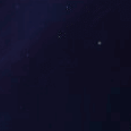
2025-09-24
乐竞(中国)一站式服务平台2025-2026学年秋冬学期转专业拟录取名单公示
2025-09-20
关于公布乐竞(中国)一站式服务平台2025-2026学年秋冬学期转专业面试名单的通知
2025-09-16
乐竞(中国)一站式服务平台2022级免试研究生推荐名单公示
2025-09-11
乐竞(中国)一站式服务平台2025-2026学年秋冬学期转专业拟录取名单公示
2025-09-20
关于做好2025年秋季博士生中期考核的通知
2025-09-23
关于公布乐竞(中国)一站式服务平台2025-2026学年秋冬学期转专业面试名单的通知
浙大科研经费政策专栏
2025-09-16
2022-03-18
乐竞(中国)一站式服务平台 2025-2026 学年秋冬学期博士研究生资格考试笔试通知
乐竞官网平台助教岗位管理实施细则（试行）
2025-09-19
2025-06-27
乐竞(中国)一站式服务平台2022级免试研究生推荐名单公示
基金申请专栏
浙江大学博士后网站最新通知公告
2025-09-11
2019-05-21
2023-03-15
乐竞(中国)一站式服务平台2026年招收推荐免试研究生工作办法
关于公示乐竞(中国)一站式服务平台2025年度教学改革项目拟立项名单的通知
浙江大学因公出国（境）团组访问报告公示
2025-09-12
2025-06-26
乐竞(中国)一站式服务平台2022级免试研究生拟推荐名单公示（含候补名单）-更新
2025-09-29
科研院转发浙江省科学技术厅等4部门关于组织申报2026年度省“尖兵”“领雁”科技计划第二批项目的通知
关于2025年下半年全校综合性交叉学习网上选课的通知
2025-09-08
2025-09-30
2025-09-24
【第三批】关于申请2025年“浙江大学求是飞鹰计划”的通知
乐竞(中国)一站式服务平台关于2024-2025学年春夏学期本科课程考试有关事项的通知
浙江大学因公出国（境）团组信息事前内部公示
2025-07-31
2025-06-04