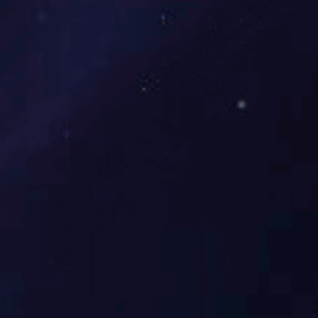
公示
乐竞(中国)一站式服务平台2025年国庆节、中秋节值班表
2025-09-29
关于2025年下半年全校综合性交叉学习网上选课的通知
2025-09-24
乐竞(中国)一站式服务平台2025-2026学年秋冬学期转专业拟录取名单公示
2025-09-20
关于公布乐竞(中国)一站式服务平台2025-2026学年秋冬学期转专业面试名单的通知
2025-09-16
乐竞(中国)一站式服务平台2022级免试研究生推荐名单公示
2025-09-11
乐竞(中国)一站式服务平台2025-2026学年秋冬学期转专业拟录取名单公示
2025-09-20
关于做好2025年秋季博士生中期考核的通知
2025-09-23
关于公布乐竞(中国)一站式服务平台2025-2026学年秋冬学期转专业面试名单的通知
浙大科研经费政策专栏
2025-09-16